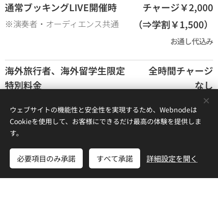
通常ブッキングLIVE開催時
チャージ￥2,000
※演奏者・オーディエンス共通
（⇒学割￥1,500）
お通し代込み
海外旅行者、海外留学生限定
全時間チャージ
特別料金
なし
※ブッキングLIVE時のお通しはございま
ウェブサイトの機能性と安全性を実現するため、Webnodeは
せん
Cookieを使用して、お客様にできるだけ最高の体験を提供しま
す。
※学割をご利用の際は学生証のご提示をお願い致します
必要項目のみ承諾
すべて承諾
詳細設定を開く
（小学生以下は不要）
貸切・持ち込み企画 料金表はこちら