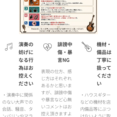
演奏の
誹謗中
機材・
妨げに
傷・暴
備品は
なる行
言NG
丁寧に
為はお
扱って
表現の仕方、感
控えく
くださ
じ方はそれぞれ
ださい
い
あるかと思いま
すが、誹謗中傷
・演奏中に関係
・ハウスギター
や暴言など心無
のない大声での
などの機材を店
いコメントはお
会話、騒音、タ
内備品等にぶつ
控え頂きますよ
ンバリンやマラ
けないように取