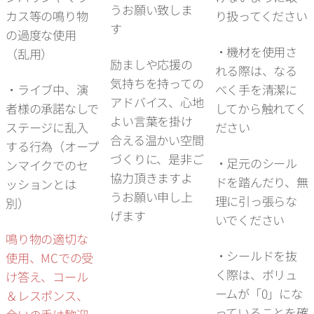
うお願い致しま
カス等の鳴り物
り扱ってください
す
の過度な使用
・機材を使用さ
（乱用）
励ましや応援の
れる際は、なる
気持ちを持っての
・ライブ中、演
べく手を清潔に
アドバイス、心地
者様の承諾なしで
してから触れてく
よい言葉を掛け
ステージに乱入
ださい
合える温かい空間
する行為（オープ
づくりに、是非ご
・足元のシール
ンマイクでのセ
協力頂きますよ
ドを踏んだり、無
ッションとは
うお願い申し上
理に引っ張らな
別）
げます
いでください
鳴り物の適切な
・シールドを抜
使用、MCでの受
く際は、ボリュ
け答え、コール
ームが「0」にな
＆レスポンス、
っていることを確