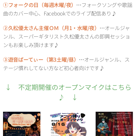
①フォークの日（毎週木曜/夜）
…
フォークソングや歌謡
曲のカバー中心、Facebookでのライブ配信あり♪
②久松優太さん主催ＯＭ（月1・水曜/夜）
…
オールジャ
ンル、スーパーギタリスト久松優太さんの即興セッショ
ンもお楽しみ頂けます♪
③遊音ぱーてぃー（第3土曜/昼）
…
オールジャンル、ス
テージ慣れしてない方など初心者向けです♪
↓ 不定期開催のオープンマイクはこちら
♪ ↓