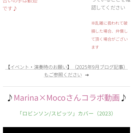
合いの手は歓迎
認してください
です♪
※乱雑に扱われて破
損した場合、弁償し
て頂く場合がござい
ます
【イベント・演奏時のお願い】（2025年9月ブログ記事）
もご参照ください
♪
Marina×Mocoさんコラボ動画
♪
「ロビンソン/スピッツ」
カバー（2023）